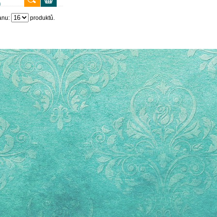
)
anu:
produktů.