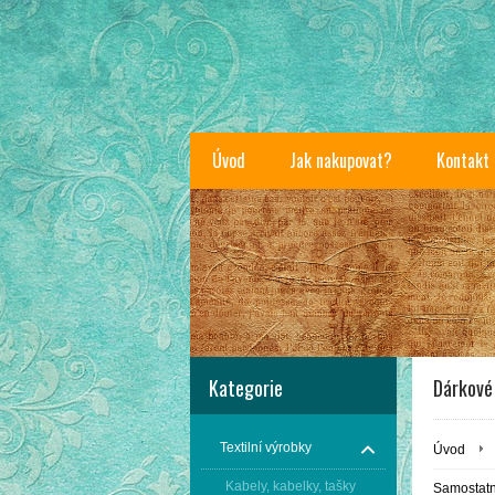
Úvod
Jak nakupovat?
Kontakt
Kategorie
Dárkové
Textilní výrobky
Úvod
Kabely, kabelky, tašky
Samostat