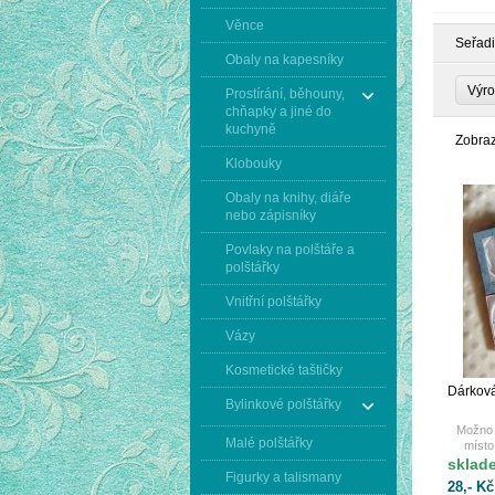
Věnce
Seřadi
Obaly na kapesníky
Výr
Prostírání, běhouny,
chňapky a jiné do
kuchyně
Zobra
Klobouky
Obaly na knihy, diáře
nebo zápisníky
Povlaky na polštáře a
polštářky
Vnitřní polštářky
Vázy
Kosmetické taštičky
Dárková
Bylinkové polštářky
Možno 
Malé polštářky
místo
sklad
Figurky a talismany
28,- Kč