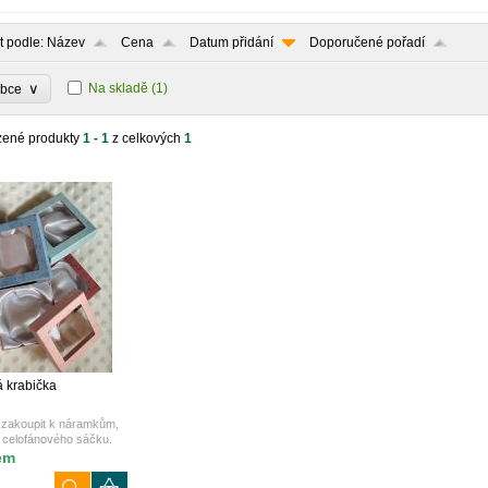
t podle:
Název
Cena
Datum přidání
Doporučené pořadí
∨
Na skladě
(1)
obce
zené produkty
1 - 1
z celkových
1
 krabička
zakoupit k náramkům,
 celofánového sáčku.
em