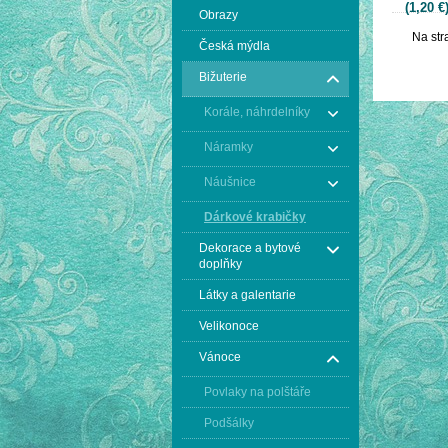
(1,20 €
Obrazy
Na str
Česká mýdla
Bižuterie
Korále, náhrdelníky
Náramky
Náušnice
Dárkové krabičky
Dekorace a bytové
doplňky
Látky a galentarie
Velikonoce
Vánoce
Povlaky na polštáře
Podšálky