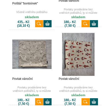
Povlak vánoční
Polštář "bonbónek"
Povlaky prodáváme bez
Včetně vnitřního polštářku
vnitřních polštářků, ty si můžete
také dokoupit u nás na e-shopu.
skladem
skladem
435,- Kč
180,- Kč
(18,10 €)
(7,50 €)
Povlak vánoční
Povlak vánoční
Povlaky prodáváme bez
Povlaky prodáváme bez
vnitřních polštářků, ty si můžete
vnitřních polštářků, ty si můžete
také dokoupit u nás na e-shopu.
také dokoupit u nás na e-shopu.
skladem
skladem
180,- Kč
180,- Kč
(7,50 €)
(7,50 €)