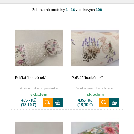
Zobrazené produkty
1 - 16
z celkových
108
Polštář "bonbónek"
Polštář "bonbónek"
Včetně vnitřního polštářku
Včetně vnitřního polštářku
skladem
skladem
435,- Kč
435,- Kč
(18,10 €)
(18,10 €)