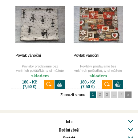
Povlak vánoční
Povlak vánoční
Povlaky prodáváme bez
Povlaky prodáváme bez
vnitřních polštářků, ty si můžete
vnitřních polštářků, ty si můžete
také dokoupit u nás na e-shopu.
také dokoupit u nás na e-shopu.
skladem
skladem
180,- Kč
180,- Kč
(7,50 €)
(7,50 €)
1
2
3
...
7
»
Zobrazit stranu:
Info
Dodání zboží
Kontakt