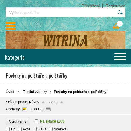
Přihlášení
Registrace
0
Kategorie
Povlaky na polštáře a polštářky
Úvod
Textilní výrobky
Povlaky na polštáře a polštářky
Seřadit podle:
Název
Cena
Obrázky
Tabulka
∨
Na skladě
(108)
Výrobce
Tip
Akce
Sleva
Novinka