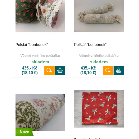
Polštář "bonbónek"
Polštář "bonbónek"
Včetně vnitřního polštářku
Včetně vnitřního polštářku
skladem
skladem
435,- Kč
435,- Kč
(18,10 €)
(18,10 €)
Nové