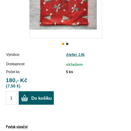
Výrobce:
Atelier J.W.
Dostupnost:
skladem
Počet ks:
5
ks
180,- Kč
(7,50 €)
Do košíku
Povlak vánoční