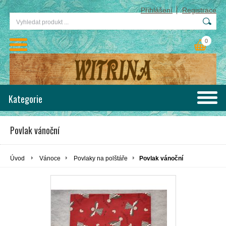
Přihlášení
Registrace
0
Kategorie
Povlak vánoční
Úvod
Vánoce
Povlaky na polštáře
Povlak vánoční