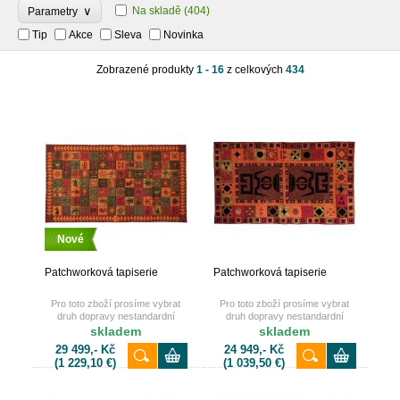
∨
Na skladě
(404)
Parametry
Tip
Akce
Sleva
Novinka
Zobrazené produkty
1 - 16
z celkových
434
Nové
Patchworková tapiserie
Patchworková tapiserie
Pro toto zboží prosíme vybrat
Pro toto zboží prosíme vybrat
druh dopravy nestandardní
druh dopravy nestandardní
zásilka nebo osobní odběr.
zásilka nebo osobní odběr.
skladem
skladem
Děkujeme.
Děkujeme.
29 499,- Kč
24 949,- Kč
(1 229,10 €)
(1 039,50 €)