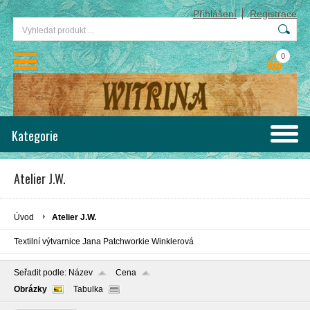
Přihlášení
Registrace
0
Kategorie
Atelier J.W.
Úvod
Atelier J.W.
Textilní výtvarnice Jana Patchworkie Winklerová
Seřadit podle:
Název
Cena
Obrázky
Tabulka