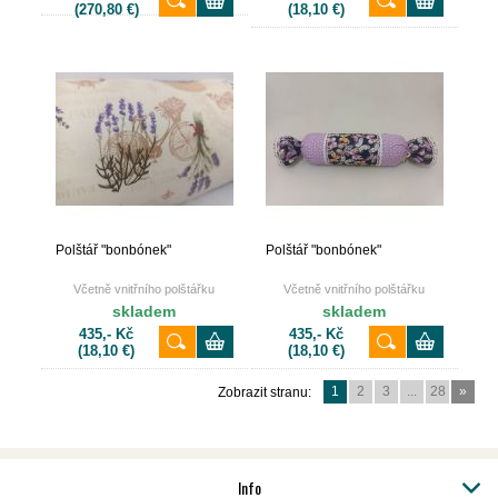
(270,80 €)
(18,10 €)
Polštář "bonbónek"
Polštář "bonbónek"
Včetně vnitřního polštářku
Včetně vnitřního polštářku
skladem
skladem
435,- Kč
435,- Kč
(18,10 €)
(18,10 €)
1
2
3
...
28
»
Zobrazit stranu:
Info