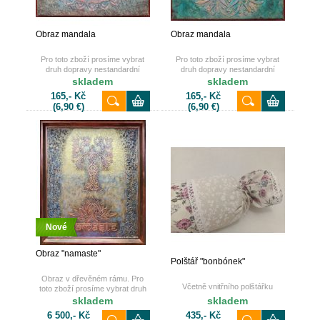
Obraz mandala
Obraz mandala
Pro toto zboží prosíme vybrat
Pro toto zboží prosíme vybrat
druh dopravy nestandardní
druh dopravy nestandardní
zásilka nebo osobní odběr.
zásilka nebo osobní odběr.
skladem
skladem
Děkujeme.
Děkujeme.
165,- Kč
165,- Kč
(6,90 €)
(6,90 €)
Nové
Obraz "namaste"
Polštář "bonbónek"
Obraz v dřevěném rámu. Pro
Včetně vnitřního polštářku
toto zboží prosíme vybrat druh
dopravy nestandardní zásilka
skladem
skladem
nebo osobní odběr. Děkujeme.
6 500,- Kč
435,- Kč