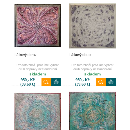
Látkový obraz
Látkový obraz
Pro toto zboží prosíme vybrat
Pro toto zboží prosíme vybrat
druh dopravy nestandardní
druh dopravy nestandardní
zásilka nebo osobní odběr.
zásilka nebo osobní odběr.
skladem
skladem
Děkujeme.
Děkujeme.
950,- Kč
950,- Kč
(39,60 €)
(39,60 €)