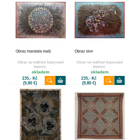
Obraz mandala malý
Obraz slon
Obraz na malířské šepsované
Obraz na malířské šepsované
lepence.
lepence.
skladem
skladem
235,- Kč
235,- Kč
(9,80 €)
(9,80 €)