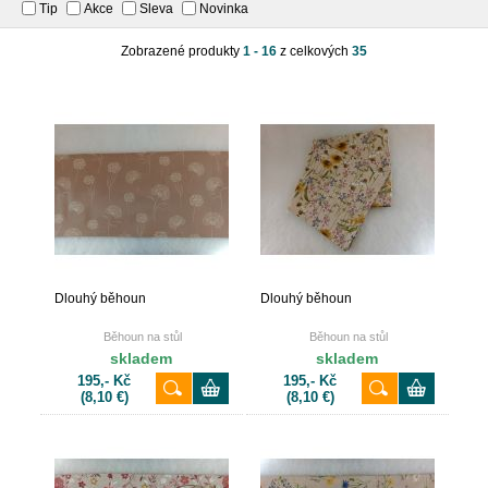
Tip
Akce
Sleva
Novinka
Zobrazené produkty
1 - 16
z celkových
35
Dlouhý běhoun
Dlouhý běhoun
Běhoun na stůl
Běhoun na stůl
skladem
skladem
195,- Kč
195,- Kč
(8,10 €)
(8,10 €)