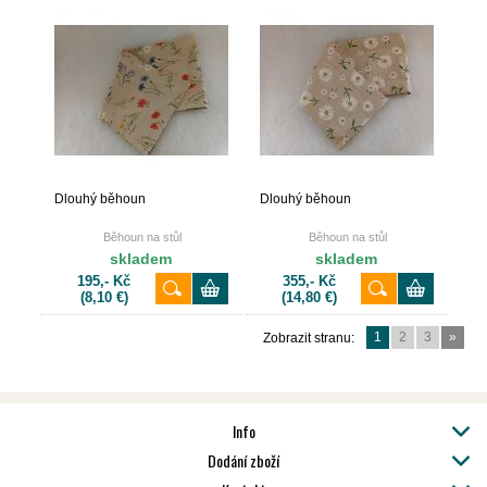
Dlouhý běhoun
Dlouhý běhoun
Běhoun na stůl
Běhoun na stůl
skladem
skladem
195,- Kč
355,- Kč
(8,10 €)
(14,80 €)
1
2
3
»
Zobrazit stranu:
Info
Dodání zboží