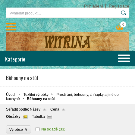
Přihlášení
Registrace
0
Kategorie
Běhouny na stůl
Úvod
Textilní výrobky
Prostírání, běhouny, chňapky a jiné do
kuchyně
Běhouny na stůl
Seřadit podle:
Název
Cena
Obrázky
Tabulka
∨
Na skladě
(33)
Výrobce