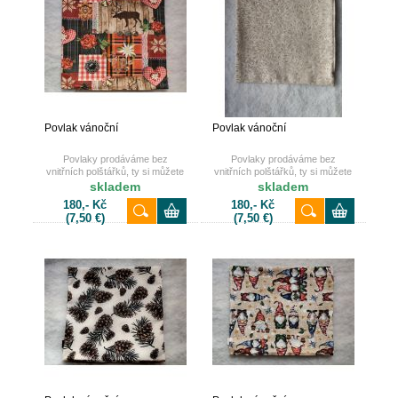
Povlak vánoční
Povlak vánoční
Povlaky prodáváme bez
Povlaky prodáváme bez
vnitřních polštářků, ty si můžete
vnitřních polštářků, ty si můžete
také dokoupit u nás na e-shopu.
také dokoupit u nás na e-shopu.
skladem
skladem
180,- Kč
180,- Kč
(7,50 €)
(7,50 €)