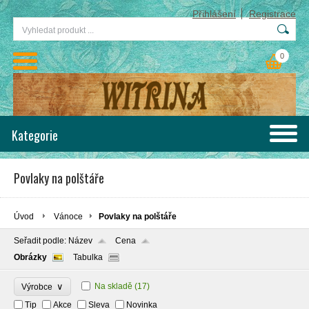
Přihlášení
Registrace
0
Kategorie
Povlaky na polštáře
Úvod
Vánoce
Povlaky na polštáře
Seřadit podle:
Název
Cena
Obrázky
Tabulka
∨
Na skladě
(17)
Výrobce
Tip
Akce
Sleva
Novinka