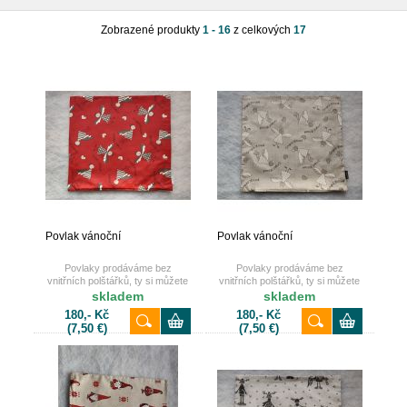
Zobrazené produkty
1 - 16
z celkových
17
Povlak vánoční
Povlak vánoční
Povlaky prodáváme bez
Povlaky prodáváme bez
vnitřních polštářků, ty si můžete
vnitřních polštářků, ty si můžete
také dokoupit u nás na e-shopu.
také dokoupit u nás na e-shopu.
skladem
skladem
180,- Kč
180,- Kč
(7,50 €)
(7,50 €)