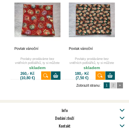
Povlak vánoční
Povlak vánoční
Povlaky prodáváme bez
Povlaky prodáváme bez
vnitřních polštářků, ty si můžete
vnitřních polštářků, ty si můžete
také dokoupit u nás na e-shopu.
také dokoupit u nás na e-shopu.
skladem
skladem
260,- Kč
180,- Kč
(10,80 €)
(7,50 €)
1
2
»
Zobrazit stranu:
Info
Dodání zboží
Kontakt