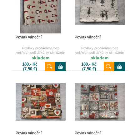
Povlak vánoční
Povlak vánoční
Povlaky prodáváme bez
Povlaky prodáváme bez
vnitřních polštářků, ty si můžete
vnitřních polštářků, ty si můžete
také dokoupit u nás na e-shopu.
také dokoupit u nás na e-shopu.
skladem
skladem
180,- Kč
180,- Kč
(7,50 €)
(7,50 €)
Povlak vánoční
Povlak vánoční