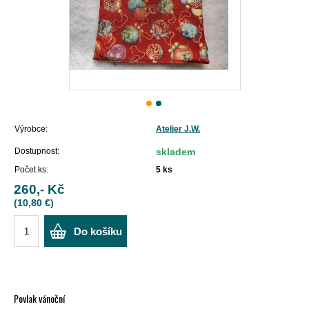
Výrobce:
Atelier J.W.
Dostupnost:
skladem
Počet ks:
5
ks
260,- Kč
(10,80 €)
Do košíku
Povlak vánoční