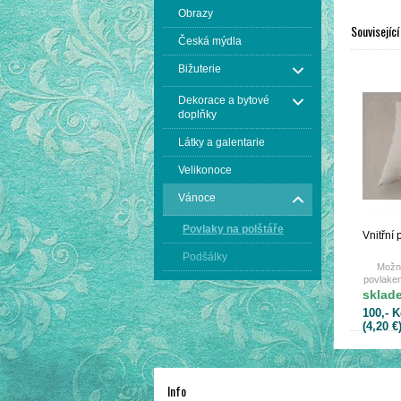
Obrazy
Související
Česká mýdla
Bižuterie
Dekorace a bytové
doplňky
Látky a galentarie
Velikonoce
Vánoce
Povlaky na polštáře
Vnitřní
Podšálky
Možno
povlake
sklad
100,- K
(4,20 €
Info