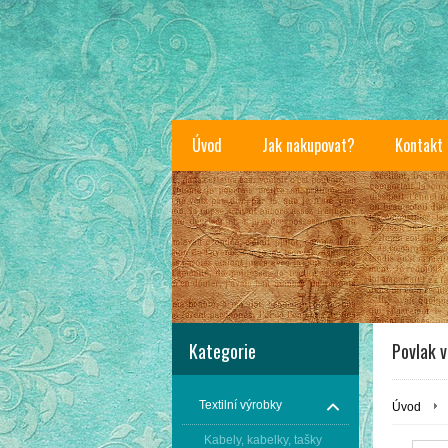
Úvod
Jak nakupovat?
Kontakt
Kategorie
Povlak v
Textilní výrobky
Úvod
Kabely, kabelky, tašky