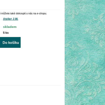
i můžete také dokoupit u nás na e-shopu.
Atelier J.W.
skladem
5
ks
Do košíku