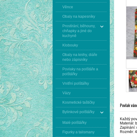
Věnce
Obaly na kapesníky
Prostírání, běhouny,
chňapky a jiné do
kuchyně
Klobouky
Obaly na knihy, diáře
nebo zápisníky
Povlaky na polštáře a
polštářky
Vnitřní polštářky
Vázy
Kosmetické taštičky
Povlak ván
Bylinkové polštářky
Každý povl
Malé polštářky
Materiál: 
Zapínání: 
Rozměr: 4
Figurky a talismany