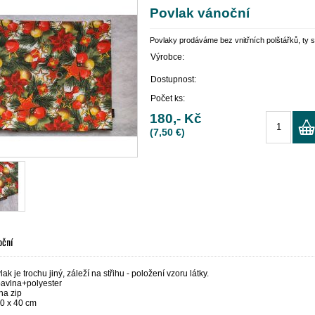
Povlak vánoční
Povlaky prodáváme bez vnitřních polštářků, ty s
Výrobce:
Dostupnost:
Počet ks:
180,- Kč
(7,50 €)
oční
ak je trochu jiný, záleží na střihu - položení vzoru látky.
bavlna+polyester
na zip
0 x 40 cm