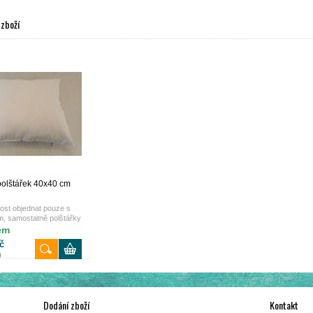
 zboží
 polštářek 40x40 cm
st objednat pouze s
m, samostatně polštářky
nedodáváme
em
č
)
Dodání zboží
Kontakt