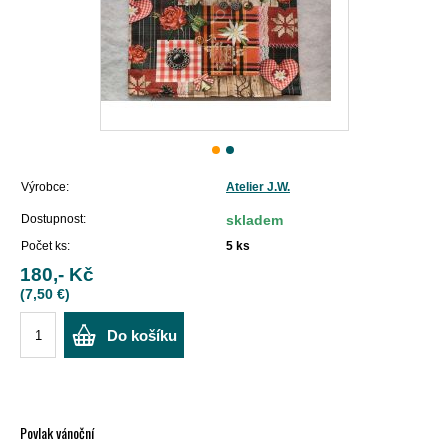
Výrobce:
Atelier J.W.
Dostupnost:
skladem
Počet ks:
5
ks
180,- Kč
(7,50 €)
Do košíku
Povlak vánoční