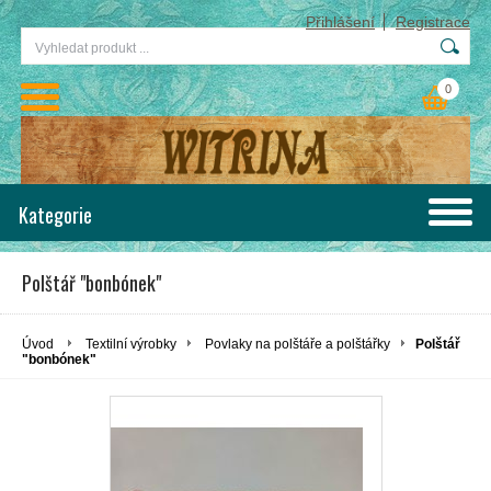
Přihlášení
Registrace
0
Kategorie
Polštář "bonbónek"
Úvod
Textilní výrobky
Povlaky na polštáře a polštářky
Polštář
"bonbónek"