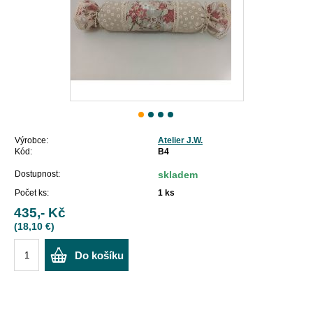
Výrobce:
Atelier J.W.
Kód:
B4
Dostupnost:
skladem
Počet ks:
1
ks
435,- Kč
(18,10 €)
Do košíku