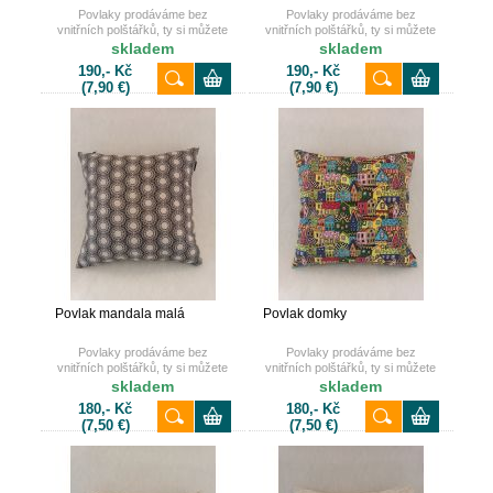
Povlaky prodáváme bez
Povlaky prodáváme bez
vnitřních polštářků, ty si můžete
vnitřních polštářků, ty si můžete
také dokoupit u nás na e-shopu.
také dokoupit u nás na e-shopu.
skladem
skladem
190,- Kč
190,- Kč
(7,90 €)
(7,90 €)
Povlak mandala malá
Povlak domky
Povlaky prodáváme bez
Povlaky prodáváme bez
vnitřních polštářků, ty si můžete
vnitřních polštářků, ty si můžete
také dokoupit u nás na e-shopu.
také dokoupit u nás na e-shopu.
skladem
skladem
180,- Kč
180,- Kč
(7,50 €)
(7,50 €)