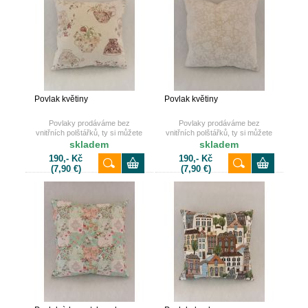
Povlak květiny
Povlak květiny
Povlaky prodáváme bez
Povlaky prodáváme bez
vnitřních polštářků, ty si můžete
vnitřních polštářků, ty si můžete
také dokoupit u nás na e-shopu.
také dokoupit u nás na e-shopu.
skladem
skladem
190,- Kč
190,- Kč
(7,90 €)
(7,90 €)