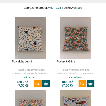
Zobrazené produkty
97 - 108
z celkových
108
Povlak hudební
Povlak květiny
Povlaky prodáváme bez
Povlaky prodáváme bez
vnitřních polštářků, ty si můžete
vnitřních polštářků, ty si můžete
také dokoupit u nás na e-shopu.
také dokoupit u nás na e-shopu.
skladem
skladem
180,- Kč
180,- Kč
(7,50 €)
(7,50 €)