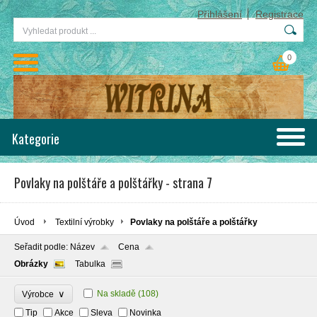
Přihlášení
Registrace
0
Kategorie
Povlaky na polštáře a polštářky - strana 7
Úvod
Textilní výrobky
Povlaky na polštáře a polštářky
Seřadit podle:
Název
Cena
Obrázky
Tabulka
∨
Na skladě
(108)
Výrobce
Tip
Akce
Sleva
Novinka