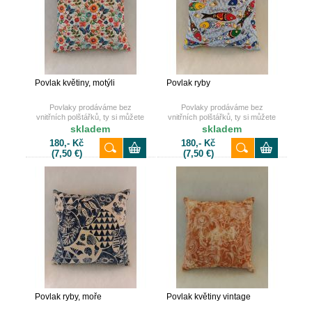
Povlak květiny, motýli
Povlak ryby
Povlaky prodáváme bez
Povlaky prodáváme bez
vnitřních polštářků, ty si můžete
vnitřních polštářků, ty si můžete
také dokoupit u nás na e-shopu.
také dokoupit u nás na e-shopu.
skladem
skladem
180,- Kč
180,- Kč
(7,50 €)
(7,50 €)
Povlak ryby, moře
Povlak květiny vintage