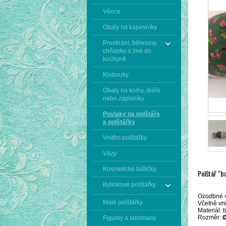
Věnce
Obaly na kapesníky
Prostírání, běhouny,
chňapky a jiné do
kuchyně
Klobouky
Obaly na knihy, diáře
nebo zápisníky
Povlaky na polštáře
a polštářky
Vnitřní polštářky
Vázy
Kosmetické taštičky
Polštář "b
Bylinkové polštářky
Ozodbné v
Malé polštářky
Včetně vni
Materiál: 
Rozměr:
Figurky a talismany