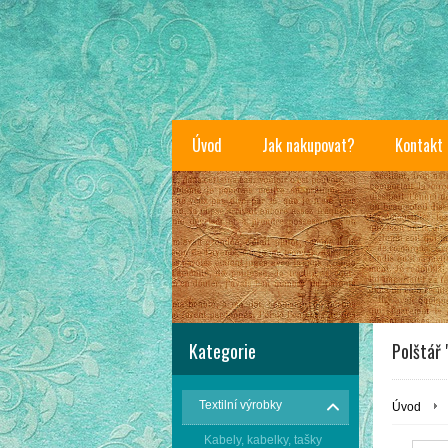
Úvod
Jak nakupovat?
Kontakt
Kategorie
Polštář
Textilní výrobky
Úvod
Kabely, kabelky, tašky