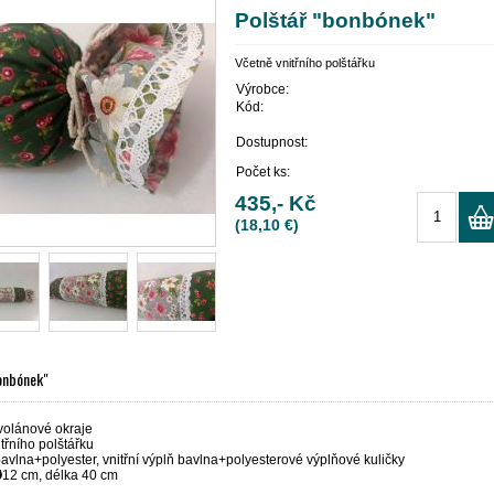
Polštář "bonbónek"
Včetně vnitřního polštářku
Výrobce:
Kód:
Dostupnost:
Počet ks:
435,- Kč
(18,10 €)
onbónek"
olánové okraje
třního polštářku
bavlna+polyester, vnitřní výplň bavlna+polyesterové výplňové kuličky
Ø
12 cm, délka 40 cm