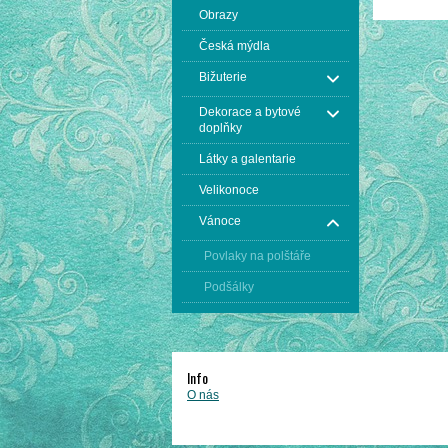
Obrazy
Česká mýdla
Bižuterie
Dekorace a bytové
doplňky
Látky a galentarie
Velikonoce
Vánoce
Povlaky na polštáře
Podšálky
Info
O nás