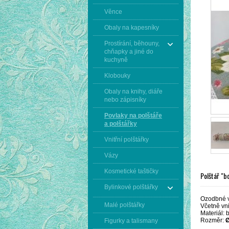
Věnce
Obaly na kapesníky
Prostírání, běhouny,
chňapky a jiné do
kuchyně
Klobouky
Obaly na knihy, diáře
nebo zápisníky
Povlaky na polštáře
a polštářky
Vnitřní polštářky
Vázy
Kosmetické taštičky
Polštář "b
Bylinkové polštářky
Ozodbné v
Malé polštářky
Včetně vni
Materiál: 
Rozměr:
Figurky a talismany