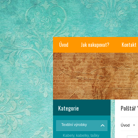
Úvod
Jak nakupovat?
Kontakt
Kategorie
Polštář
Textilní výrobky
Úvod
Kabely, kabelky, tašky