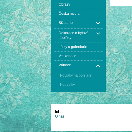
Obrazy
Česká mýdla
Bižuterie
Dekorace a bytové
doplňky
Látky a galentarie
Velikonoce
Vánoce
Povlaky na polštáře
Podšálky
Info
O nás