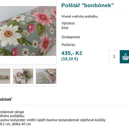
Polštář "bonbónek"
Včetně vnitřního polštářku
Výrobce:
Kód:
Dostupnost:
Počet ks:
435,- Kč
(18,10 €)
onbónek"
olánové okraje
třního polštářku
bavlna+polyester, vnitřní výplň bavlna+polyesterové výplňové kuličky
Ø
12 cm, délka 40 cm