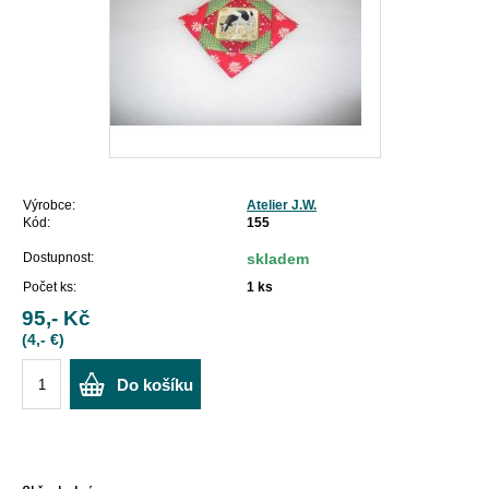
Výrobce:
Atelier J.W.
Kód:
155
Dostupnost:
skladem
Počet ks:
1
ks
95,- Kč
(4,- €)
Do košíku