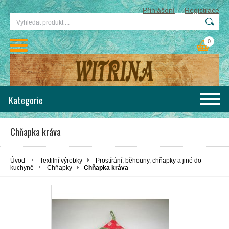
Přihlášení
Registrace
0
Kategorie
Chňapka kráva
Úvod
Textilní výrobky
Prostírání, běhouny, chňapky a jiné do
kuchyně
Chňapky
Chňapka kráva