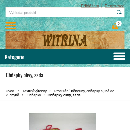
Přihlášení
Registrace
0
Kategorie
Chňapky olivy, sada
Úvod
Textilní výrobky
Prostírání, běhouny, chňapky a jiné do
kuchyně
Chňapky
Chňapky olivy, sada