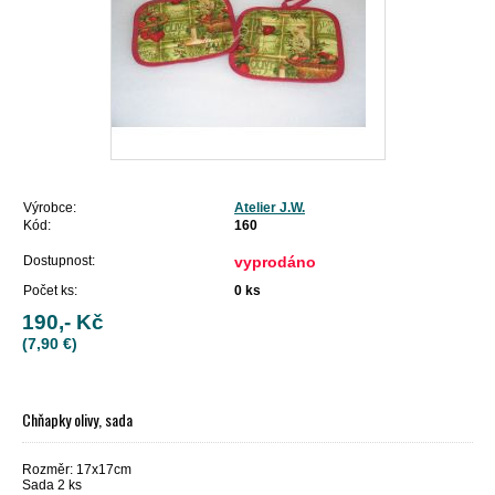
Výrobce:
Atelier J.W.
Kód:
160
Dostupnost:
vyprodáno
Počet ks:
0
ks
190,- Kč
(7,90 €)
Chňapky olivy, sada
Rozměr: 17x17cm
Sada 2 ks