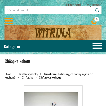
Přihlášení
Registrace
0
Kategorie
Chňapka kohout
Úvod
Textilní výrobky
Prostírání, běhouny, chňapky a jiné do
kuchyně
Chňapky
Chňapka kohout