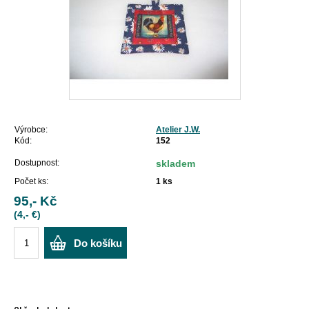
Výrobce:
Atelier J.W.
Kód:
152
Dostupnost:
skladem
Počet ks:
1
ks
95,- Kč
(4,- €)
Do košíku